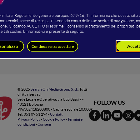
Recupera
© 2025
Search On Media Group S.r.l.
. Tutti i
diritti riservati.
Sede Legale e Operativa: via Ugo Bassi 7 -
FOLLOW US
40121 Bologna
PIVA 02418200800 - Capitale sociale 10.000€
Tel: 051 09 51 294 -
Contatti
Privacy Policy
-
Cookie Policy
-
Termini e
condizioni
-
Consensi