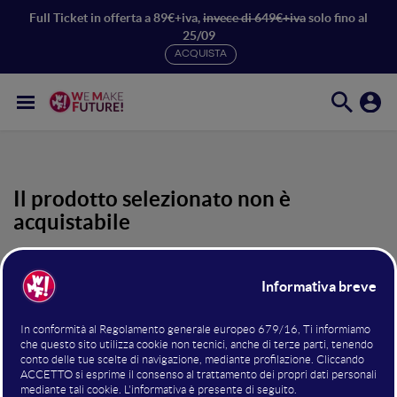
Full Ticket in offerta a 89€+iva,
invece di 649€+iva
solo fino al
25/09
ACQUISTA
Il prodotto selezionato non è
acquistabile
Loggati coi dati con cui hai effettuato l’iscrizione per
accedere ai contenuti riservati agli iscritti oppure scegli
uno dei prodotti in vendita di seguito.
Registrati ora