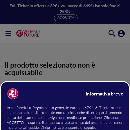
Full Ticket in offerta a 89€+iva,
invece di 649€+iva
solo fino al
25/09
ACQUISTA
Il prodotto selezionato non è
acquistabile
Loggati coi dati con cui hai effettuato l’iscrizione per
accedere ai contenuti riservati agli iscritti oppure scegli
uno dei prodotti in vendita di seguito.
Registrati ora