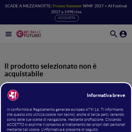
SCADE A MEZZANOTTE:
Promo Summer
WMF 2027 + AI Festival
2027 a 149€+iva
ACQUISTA
Il prodotto selezionato non è
acquistabile
Loggati coi dati con cui hai effettuato l’iscrizione per
accedere ai contenuti riservati agli iscritti oppure scegli
uno dei prodotti in vendita di seguito.
Registrati ora