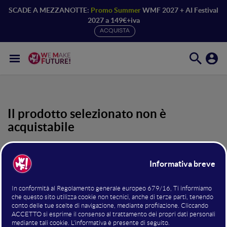
SCADE A MEZZANOTTE:
Promo Summer
WMF 2027 + AI Festival
2027 a 149€+iva
ACQUISTA
Il prodotto selezionato non è
acquistabile
Loggati coi dati con cui hai effettuato l’iscrizione per
accedere ai contenuti riservati agli iscritti oppure scegli
uno dei prodotti in vendita di seguito.
Registrati ora